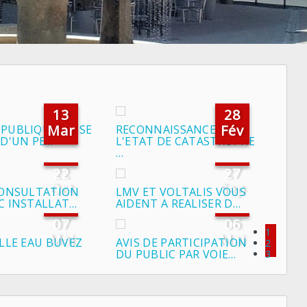
13
28
Mar
Fév
PUBLIQUE : MISE
RECONNAISSANCE DE
 D'UN PE…
L'ETAT DE CATASTROPHE
…
22
27
Oct
Sep
CONSULTATION
LMV ET VOLTALIS VOUS
C INSTALLAT…
AIDENT A REALISER D…
07
06
1
Mai
Mai
ELLE EAU BUVEZ
AVIS DE PARTICIPATION
2
DU PUBLIC PAR VOIE…
3