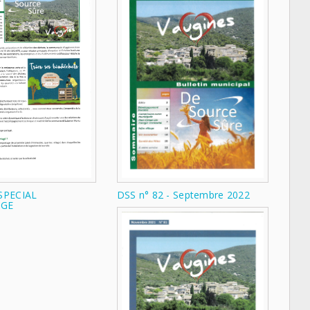
LES CONSEILS
L’ÉQUIPE MUNICIPALE
PERSONNEL MUNICIPAL
LES COMMISSIONS
CONTACT HORAIRES
APPEL D’OFFRE
DSS n° 82 - Septembre 2022
 SPECIAL
DE SOURCE SÛRE
GE
AVIS DE RECRUTEMENT