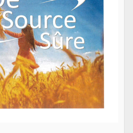
LES CONSEILS
L’ÉQUIPE MUNICIPALE
PERSONNEL MUNICIPAL
LES COMMISSIONS
CONTACT HORAIRES
APPEL D’OFFRE
DE SOURCE SÛRE
AVIS DE RECRUTEMENT